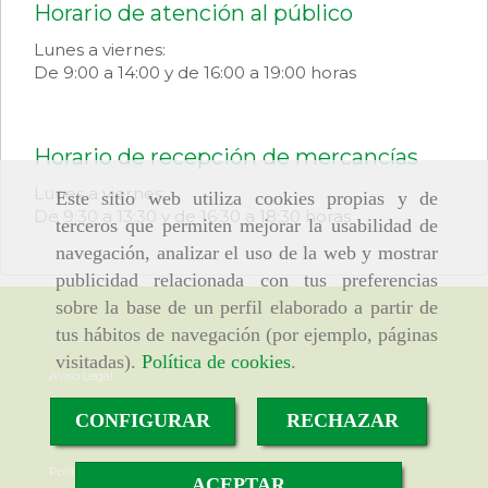
Horario de atención al público
Lunes a viernes:
De 9:00 a 14:00 y de 16:00 a 19:00 horas
Horario de recepción de mercancías
Lunes a viernes:
Este sitio web utiliza cookies propias y de
De 9:30 a 13:30 y de 16:30 a 18:30 horas
terceros que permiten mejorar la usabilidad de
navegación, analizar el uso de la web y mostrar
publicidad relacionada con tus preferencias
sobre la base de un perfil elaborado a partir de
tus hábitos de navegación (por ejemplo, páginas
visitadas).
Política de cookies
.
Aviso Legal
CONFIGURAR
RECHAZAR
Política de cookies
Política de Privacidad
ACEPTAR