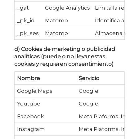
_gat
Google Analytics
Limita la recopil
_pk_id
Matomo
Identifica al us
_pk_ses
Matomo
Almacena tempora
d) Cookies de marketing o publicidad
analíticas (puede o no llevar estas
cookies y requieren consentimiento)
Nombre
Servicio
D
Google Maps
Google
M
Youtube
Google
R
Facebook
Meta Plaforms ,Inc.
B
Instagram
Meta Platorms, Inc.
P