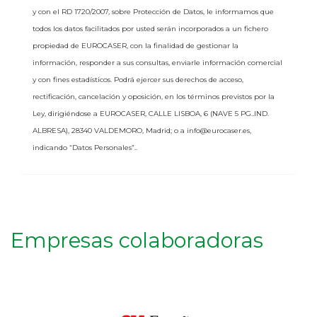
y con el RD 1720/2007, sobre Protección de Datos, le informamos que
todos los datos facilitados por usted serán incorporados a un fichero
propiedad de
EUROCASER
, con la finalidad de gestionar la
información, responder a sus consultas, enviarle información comercial
y con fines estadísticos. Podrá ejercer sus derechos de acceso,
rectificación, cancelación y oposición, en los términos previstos por la
Ley, dirigiéndose a
EUROCASER
,
CALLE LISBOA, 6 (NAVE 5 PG..IND.
ALBRESA)
,
28340
VALDEMORO
,
Madrid
; o a
info@eurocaser.es
,
indicando “Datos Personales”..
Empresas colaboradoras