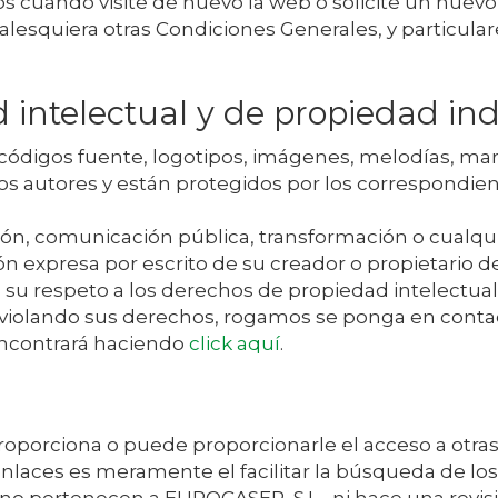
cuando visite de nuevo la web o solicite un nuevo 
alesquiera otras Condiciones Generales, y particular
intelectual y de propiedad ind
s códigos fuente, logotipos, imágenes, melodías, ma
os autores y están protegidos por los correspondi
ción, comunicación pública, transformación o cualqu
n expresa por escrito de su creador o propietario d
 su respeto a los derechos de propiedad intelectual e 
ar violando sus derechos, rogamos se ponga en cont
ncontrará haciendo
click aquí
.
roporciona o puede proporcionarle el acceso a otr
 enlaces es meramente el facilitar la búsqueda de l