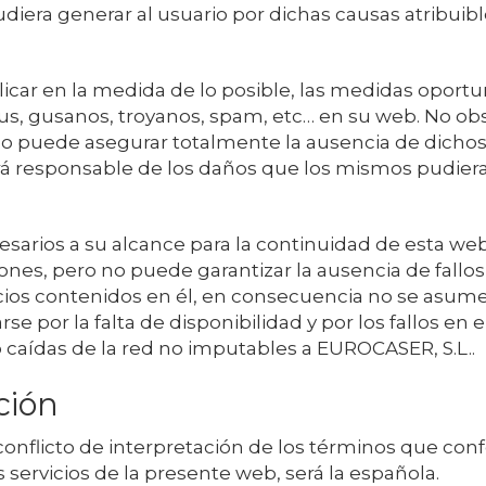
era generar al usuario por dichas causas atribuible
ar en la medida de lo posible, las medidas oportun
virus, gusanos, troyanos, spam, etc… en su web. No o
o puede asegurar totalmente la ausencia de dicho
á responsable de los daños que los mismos pudieran
arios a su alcance para la continuidad de esta web
ones, pero no puede garantizar la ausencia de fallo
vicios contenidos en él, en consecuencia no se asum
e por la falta de disponibilidad y por los fallos en
 caídas de la red no imputables a
EUROCASER, S.L.
.
ción
 conflicto de interpretación de los términos que con
 servicios de la presente web, será la española.