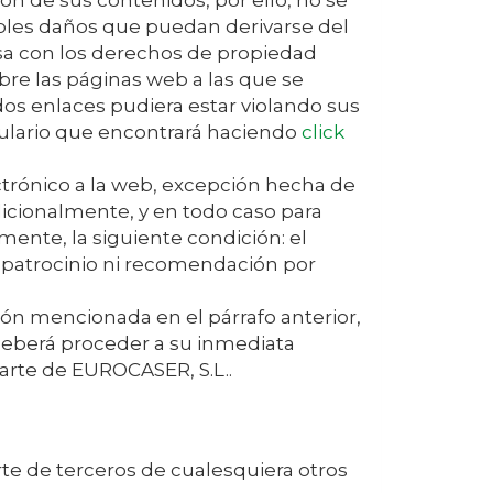
sión de sus contenidos, por ello, no se
ibles daños que puedan derivarse del
a con los derechos de propiedad
bre las páginas web a las que se
ados enlaces pudiera estar violando sus
lario que encontrará haciendo
click
ctrónico a la web, excepción hecha de
dicionalmente, y en todo caso para
ente, la siguiente condición: el
, patrocinio ni recomendación por
ción mencionada en el párrafo anterior,
 deberá proceder a su inmediata
parte de
EUROCASER, S.L.
.
rte de terceros de cualesquiera otros