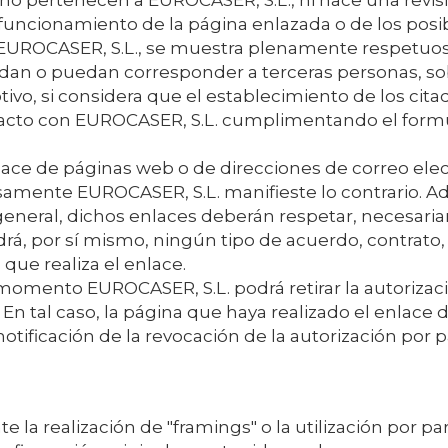
s no pertenecen a
EUROCASER, S.L.
, ni hace una revi
funcionamiento de la página enlazada o de los pos
EUROCASER, S.L.
, se muestra plenamente respetuos
ndan o puedan corresponder a terceras personas, so
otivo, si considera que el establecimiento de los cit
acto con
EUROCASER, S.L.
cumplimentando el formu
nlace de páginas web o de direcciones de correo ele
resamente
EUROCASER, S.L.
manifieste lo contrario. A
general, dichos enlaces deberán respetar, necesariam
rá, por sí mismo, ningún tipo de acuerdo, contrato
 que realiza el enlace.
er momento
EUROCASER, S.L.
podrá retirar la autoriza
 En tal caso, la página que haya realizado el enlace
otificación de la revocación de la autorización por 
la realización de "framings" o la utilización por pa