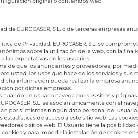
nfiguración original o contenidos web.
idad de
EUROCASER, S.L.
o de terceras empresas an
lítica de Privacidad,
EUROCASER, S.L.
se compromete a
anónimos sobre la utilización de la web, con la fina
a las expectativas de los usuarios.
rma de que los anunciantes y proveedores, por medi
re usted, los usos que hace de los servicios y sus m
e dicha información pueda realizar la empresa anun
ación por dichas empresas.
s cuando un usuario navega por sus sitios y página
EUROCASER, S.L.
se asocian únicamente con el nav
an por sí mismas ningún dato personal del usuario. L
estadísticas de acceso a este sitio web. Las cookies
eedores o sitios web. El Usuario tiene la posibilida
cookies y para impedir la instalación de cookies en s